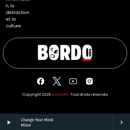
n, la
distraction
et la
culture.
Copyright 2025
bordofm.
Tout droits réservés
Change Your Mind
play_arrow
keyboard_arrow_right
Miloe