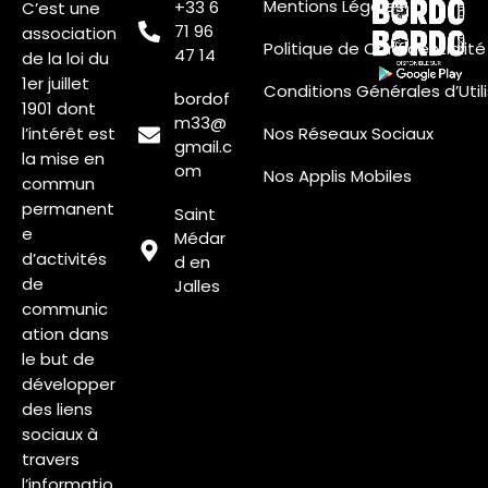
Mentions Légales
+33 6
C’est une
71 96
association
Politique de Confidentialité
47 14
de la loi du
1er juillet
Conditions Générales d’Util
bordof
1901 dont
m33@
l’intérêt est
Nos Réseaux Sociaux
gmail.c
la mise en
om
Nos Applis Mobiles
commun
permanent
Saint
e
Médar
d’activités
d en
de
Jalles
communic
ation dans
le but de
développer
des liens
sociaux à
travers
l’informatio