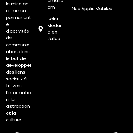
gmail.c
la mise en
om
Nos Applis Mobiles
commun
permanent
Saint
e
Médar
d’activités
d en
de
Jalles
communic
ation dans
le but de
développer
des liens
sociaux à
travers
l’informatio
n, la
distraction
et la
culture.