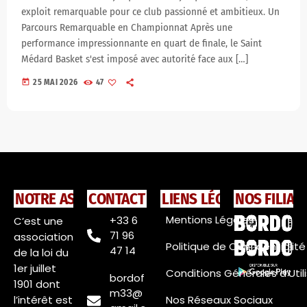
exploit remarquable pour ce club passionné et ambitieux. Un
Parcours Remarquable en Championnat Après une
performance impressionnante en quart de finale, le Saint
Médard Basket s'est imposé avec autorité face aux […]
today
25 MAI 2026
47
NOTRE ASSOCIATION
CONTACT
LIENS LÉGAUX
NOS FILIAL
Mentions Légales
+33 6
C’est une
71 96
association
Politique de Confidentialité
47 14
de la loi du
1er juillet
Conditions Générales d’Util
bordof
1901 dont
m33@
l’intérêt est
Nos Réseaux Sociaux