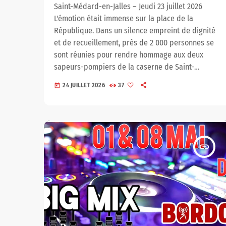
Saint-Médard-en-Jalles – Jeudi 23 juillet 2026
L'émotion était immense sur la place de la
République. Dans un silence empreint de dignité
et de recueillement, près de 2 000 personnes se
sont réunies pour rendre hommage aux deux
sapeurs-pompiers de la caserne de Saint-
Médard-en-Jalles, tragiquement décédés lors
24 JUILLET 2026
37
today
d'une intervention sur un violent incendie survenu
à proximité de l'aéroport de Bordeaux-Mérignac.
Habitants, familles, collègues, élus, représentants
des services de secours et citoyens venus de
toute la Gironde ont tenu à être présents […]
insert_link