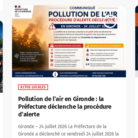
collectivités territoriales. Dans une catastrophe
de cette ampleur, l'efficacité ne repose pas
uniquement sur les moyens de […]
insert_link
ACTUS LOCALES
Pollution de l’air en Gironde : la
Préfecture déclenche la procédure
d’alerte
Gironde – 24 juillet 2026 La Préfecture de la
Gironde a déclenché ce vendredi 24 juillet 2026 la