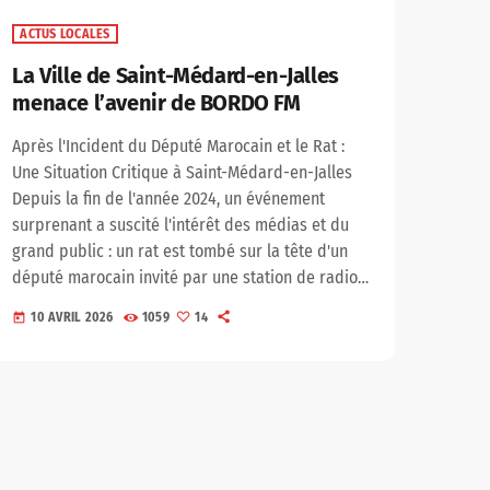
ACTUS LOCALES
La Ville de Saint-Médard-en-Jalles
menace l’avenir de BORDO FM
Après l'Incident du Député Marocain et le Rat :
Une Situation Critique à Saint-Médard-en-Jalles
Depuis la fin de l'année 2024, un événement
surprenant a suscité l'intérêt des médias et du
grand public : un rat est tombé sur la tête d'un
député marocain invité par une station de radio
locale à Saint-Médard-en-Jalles. Cet incident,
10 AVRIL 2026
1059
14
today
largement rapporté par des médias tels que Sud
Ouest et Actu.fr, a mis en évidence de graves
enjeux de sécurité et de communication dans la
région. […]