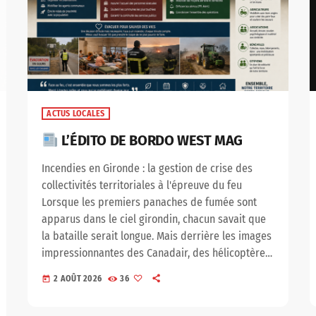
ACTUS LOCALES
L’ÉDITO DE BORDO WEST MAG
Incendies en Gironde : la gestion de crise des
collectivités territoriales à l'épreuve du feu
Lorsque les premiers panaches de fumée sont
apparus dans le ciel girondin, chacun savait que
la bataille serait longue. Mais derrière les images
impressionnantes des Canadair, des hélicoptères
bombardiers d'eau et des colonnes de sapeurs-
2 AOÛT 2026
36
today
pompiers, une autre organisation, moins visible,
s'est immédiatement mise en marche : celle des