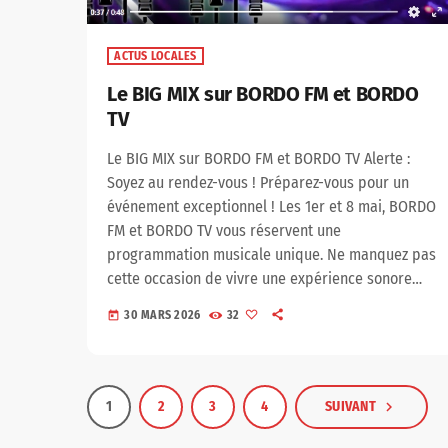
ACTUS LOCALES
Le BIG MIX sur BORDO FM et BORDO
TV
Le BIG MIX sur BORDO FM et BORDO TV Alerte :
Soyez au rendez-vous ! Préparez-vous pour un
événement exceptionnel ! Les 1er et 8 mai, BORDO
FM et BORDO TV vous réservent une
programmation musicale unique. Ne manquez pas
cette occasion de vivre une expérience sonore
hors du commun. Programme Date : 1er & 8 mai
30 MARS 2026
32
today
Heure : À partir de 12h00 Durée : 12 heures de live
non-stop DJ Set toutes les deux heures Pour
rendre ces journées […]
1
2
3
4
SUIVANT
navigate_next