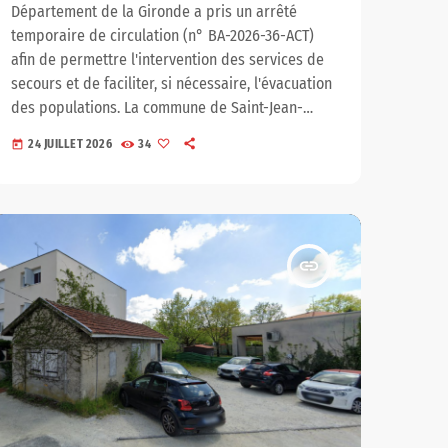
Département de la Gironde a pris un arrêté
temporaire de circulation (n° BA-2026-36-ACT)
afin de permettre l'intervention des services de
secours et de faciliter, si nécessaire, l'évacuation
des populations. La commune de Saint-Jean-
d'Illac fait partie des territoires concernés par
24 JUILLET 2026
34
today
ces mesures exceptionnelles, aux côtés
d'Andernos-les-Bains, Arès, Lanton et Lège-Cap-
Ferret. Plusieurs axes départementaux sont
impactés par des fermetures de circulation
décidées pour garantir la sécurité des habitants
insert_link
et assurer le bon […]