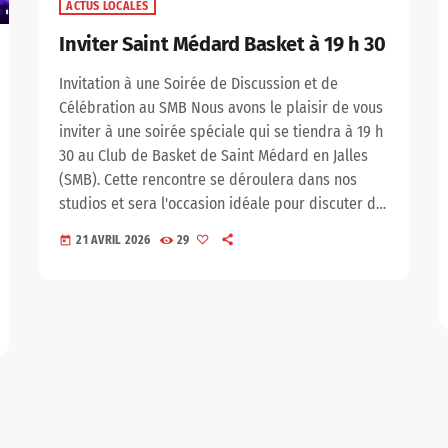
ACTUS LOCALES
Inviter Saint Médard Basket à 19 h 30
Invitation à une Soirée de Discussion et de
Célébration au SMB Nous avons le plaisir de vous
inviter à une soirée spéciale qui se tiendra à 19 h
30 au Club de Basket de Saint Médard en Jalles
(SMB). Cette rencontre se déroulera dans nos
studios et sera l'occasion idéale pour discuter de
la fin de saison ainsi que de la montée tant
21 AVRIL 2026
29
today
attendue en Nationale 2 (N2). Ce sera également
un moment privilégié pour envisager les
perspectives futures du […]