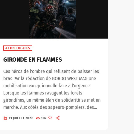
ACTUS LOCALES
GIRONDE EN FLAMMES
Ces héros de l'ombre qui refusent de baisser les
bras Par la rédaction de BORDO WEST MAG Une
mobilisation exceptionnelle face à l'urgence
Lorsque les flammes ravagent les forêts
girondines, un même élan de solidarité se met en
marche. Aux côtés des sapeurs-pompiers, des
milliers d'hommes et de femmes se mobilisent
31 JUILLET 2026
107
today
sans compter : agriculteurs, bénévoles,
associations, équipes de la Défense des Forêts