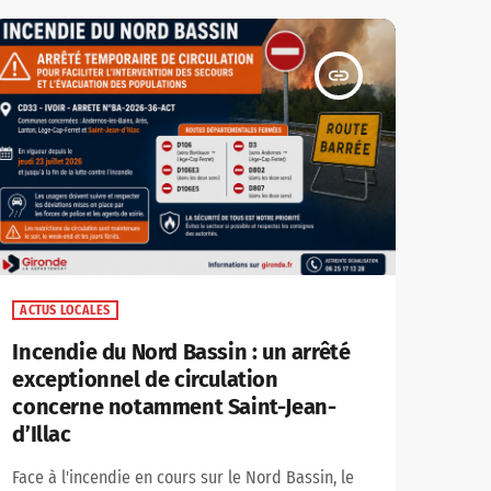
Contre les Incendies (DFCI), forces de l'ordre,
personnels communaux, élus et habitants. Tous
poursuivent un objectif commun […]
insert_link
ACTUS LOCALES
Incendie du Nord Bassin : un arrêté
exceptionnel de circulation
concerne notamment Saint-Jean-
d’Illac
Face à l'incendie en cours sur le Nord Bassin, le