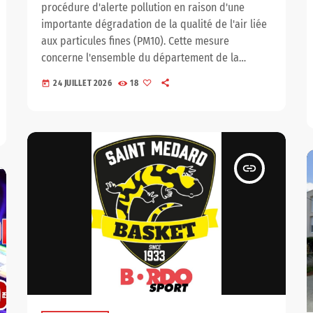
procédure d'alerte pollution en raison d'une
importante dégradation de la qualité de l'air liée
aux particules fines (PM10). Cette mesure
concerne l'ensemble du département de la
Gironde jusqu'à la fin de l'épisode de pollution.
24 JUILLET 2026
18
today
Une situation aggravée par les incendies Selon
les informations communiquées par ATMO
Nouvelle-Aquitaine, les incendies actuellement en
cours sur les communes de Saumos, Le Porge et
Lège-Cap-Ferret entraînent […]
insert_link