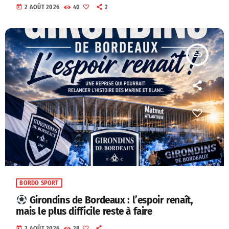
today
2 AOÛT 2026
40
2
insert_link
BORDO SPORT
Girondins de Bordeaux : l’espoir renaît,
mais le plus difficile reste à faire
today
2 AOÛT 2026
28