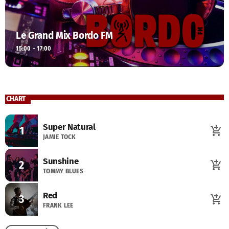
Le Grand Mix Bordo FM
15:00 - 17:00
CHART
Super Natural
1
add_shopping_cart
JAMIE TOCK
Sunshine
2
add_shopping_cart
TOMMY BLUES
Red
3
add_shopping_cart
FRANK LEE