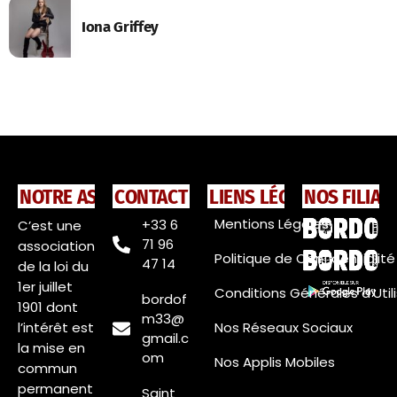
Iona Griffey
NOTRE ASSOCIATION
CONTACT
LIENS LÉGAUX
NOS FILIAL
Mentions Légales
+33 6
C’est une
71 96
association
Politique de Confidentialité
47 14
de la loi du
1er juillet
Conditions Générales d’Util
bordof
1901 dont
m33@
l’intérêt est
Nos Réseaux Sociaux
gmail.c
la mise en
om
Nos Applis Mobiles
commun
permanent
Saint