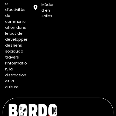
e
Médar
d’activités
d en
de
Jalles
communic
ation dans
le but de
développer
des liens
sociaux à
travers
l’informatio
n, la
distraction
et la
culture.