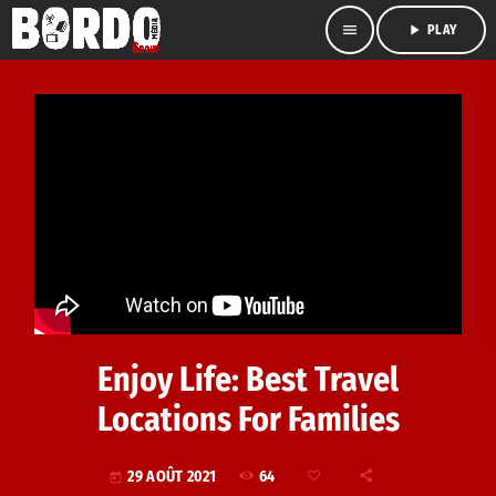
menu
play_arrow
PLAY
Enjoy Life: Best Travel
Locations For Families
64
29 AOÛT 2021
today