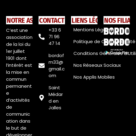
NOTRE ASSOCIATION
CONTACT
LIENS LÉGAUX
NOS FILIAL
Mentions Légales
+33 6
C’est une
71 96
association
Politique de Confidentialité
47 14
de la loi du
1er juillet
Conditions Générales d’Util
bordof
1901 dont
m33@
l’intérêt est
Nos Réseaux Sociaux
gmail.c
la mise en
om
Nos Applis Mobiles
commun
permanent
Saint
e
Médar
d’activités
d en
de
Jalles
communic
ation dans
le but de
développer