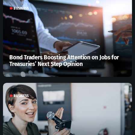
label
BUSINESS
Bond Traders Boosting Attention on Jobs for
Treasuries’ Next Step Opinion
label
BUSINESS