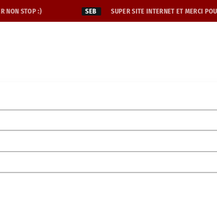
R NON STOP :)
SEB
SUPER SITE INTERNET ET MERCI POUR
TV
NOS MAGAZINES
NOS INITIATIVES
DEVENIR PAR