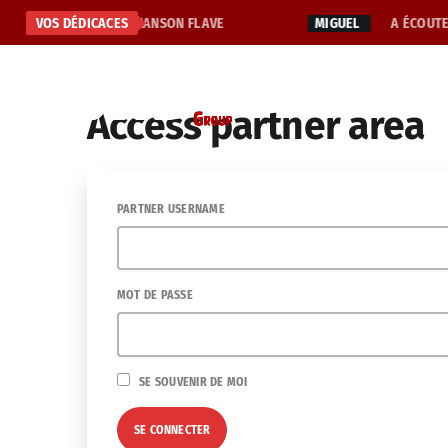
S
J'ADORE CETTE CHANSON FLAVE
VOS DÉDICACES
MIGUEL
A ÉCOUTE
NOS RADIOS
NOS WEB 
Access partner area
PARTNER USERNAME
MOT DE PASSE
SE SOUVENIR DE MOI