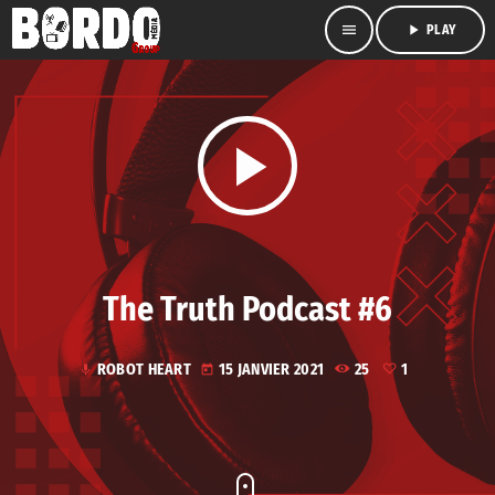
menu
play_arrow
PLAY
play_arrow
The Truth Podcast #6
ROBOT HEART
15 JANVIER 2021
25
1
mic
today