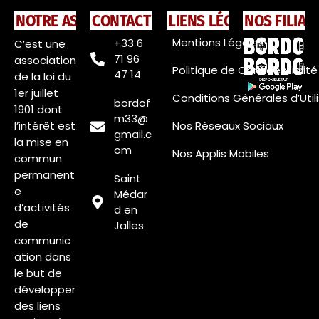
NOTRE ASSOCIATION
CONTACT
LIENS LÉGAUX
NOS FILIAL
Mentions Légales
+33 6
C’est une
71 96
association
Politique de Confidentialité
47 14
de la loi du
1er juillet
Conditions Générales d’Util
bordof
1901 dont
m33@
l’intérêt est
Nos Réseaux Sociaux
gmail.c
la mise en
om
Nos Applis Mobiles
commun
permanent
Saint
e
Médar
d’activités
d en
de
Jalles
communic
ation dans
le but de
développer
des liens