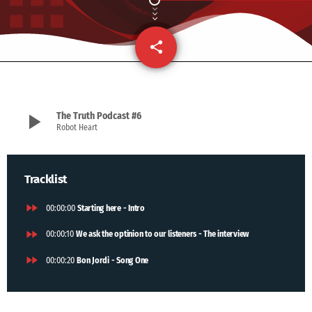
share
email
1
play_arrow
The Truth Podcast #6
Robot Heart
Tracklist
fast_forward
00:00:00
Starting here - Intro
fast_forward
00:00:10
We ask the optinion to our listeners - The interview
fast_forward
00:00:20
Bon Jordi - Song One