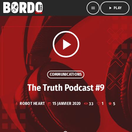
menu
play_arrow
PLAY
play_arrow
COMMUNICATIONS
The Truth Podcast #9
ROBOT HEART
15 JANVIER 2020
33
1
5
mic
today