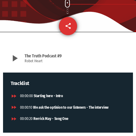
share
email
1
play_arrow
The Truth Podcast #9
Robot Heart
Tracklist
fast_forward
00:00:00
Starting here - Intro
fast_forward
00:00:10
We ask the optinion to our listeners - The interview
fast_forward
00:00:20
Rerrick May - Song One