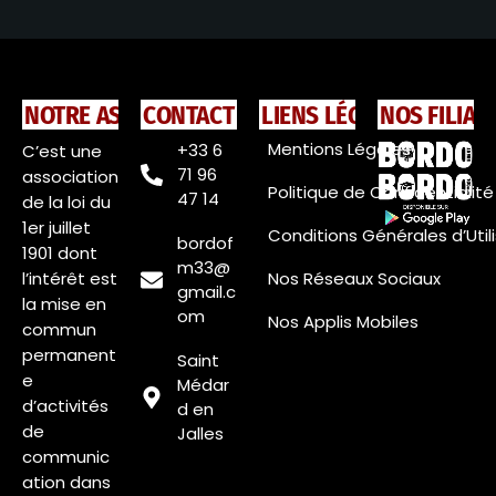
NOTRE ASSOCIATION
CONTACT
LIENS LÉGAUX
NOS FILIAL
Mentions Légales
+33 6
C’est une
71 96
association
Politique de Confidentialité
47 14
de la loi du
1er juillet
Conditions Générales d’Util
bordof
1901 dont
m33@
l’intérêt est
Nos Réseaux Sociaux
gmail.c
la mise en
om
Nos Applis Mobiles
commun
permanent
Saint
e
Médar
d’activités
d en
de
Jalles
communic
ation dans