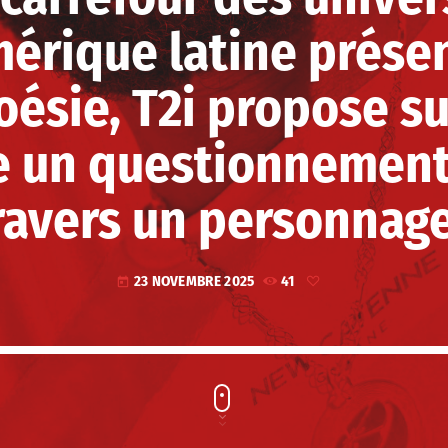
mérique latine prése
oésie, T2i propose su
 un questionnement 
travers un personna
23 NOVEMBRE 2025
41
today