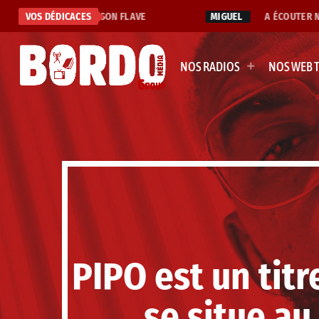
J'ADORE CETTE CHANSON FLAVE
VOS DÉDICACES
MIGUEL
A ÉCOUTER NON
NOS RADIOS
NOS WEB 
PIPO est un tit
se situe au