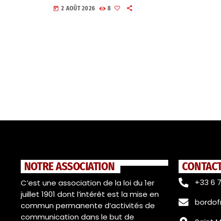
2 AOÛT 2026
8
today
NOTRE ASSOCIATION
CONTAC
+33 6 7
C’est une association de la loi du 1er
juillet 1901 dont l’intérêt est la mise en
bordo
commun permanente d’activités de
communication dans le but de