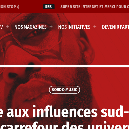
 STOP :)
SEB
SUPER SITE INTERNET ET MERCI POUR CETT
TV
NOS MAGAZINES
NOS INITIATIVES
DEVENIR PAR
BORDO MUSIC
re aux influences sud
 carrefour des univer