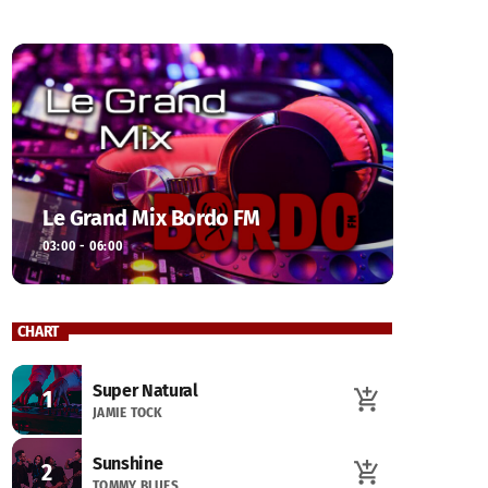
Le Grand Mix Bordo FM
03:00 - 06:00
CHART
Super Natural
1
add_shopping_cart
JAMIE TOCK
Sunshine
2
add_shopping_cart
TOMMY BLUES