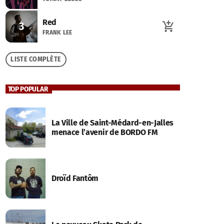
Red
3
add_shopping_cart
FRANK LEE
LISTE COMPLÈTE
TOP POPULAR
La Ville de Saint-Médard-en-Jalles
menace l’avenir de BORDO FM
Droïd Fantôm