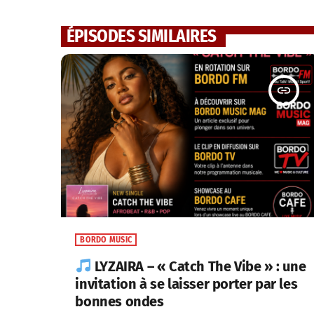
ÉPISODES SIMILAIRES
insert_link
BORDO MUSIC
LYZAIRA – « Catch The Vibe » : une
invitation à se laisser porter par les
bonnes ondes