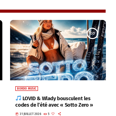
insert_link
BORDO MUSIC
LOVID & Wlady bousculent les
codes de l’été avec « Sotto Zero »
31 JUILLET 2026
5
today