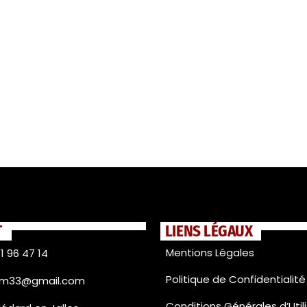
T
LIENS LÉGAUX
Mentions Légales
1 96 47 14
Politique de Confidentialité
fm33@gmail.com
Conditions Générales d’Util