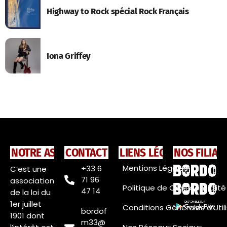
Highway to Rock spécial Rock Français
Iona Griffey
NOTRE ASSOCIATION
CONTACT
LIENS LÉGAUX
NOS FILIAL
Mentions Légales
+33 6
C’est une
71 96
association
Politique de Confidentialité
47 14
de la loi du
1er juillet
Conditions Générales d’Util
bordof
1901 dont
m33@