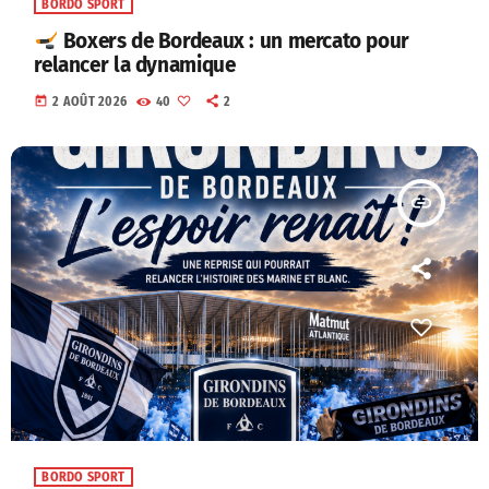
BORDO SPORT
Boxers de Bordeaux : un mercato pour
relancer la dynamique
today
2 AOÛT 2026
40
2
insert_link
BORDO SPORT