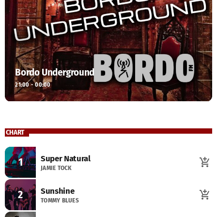
Bordo Underground
21:00 - 00:00
CHART
Super Natural
1
add_shopping_cart
JAMIE TOCK
Sunshine
2
add_shopping_cart
TOMMY BLUES