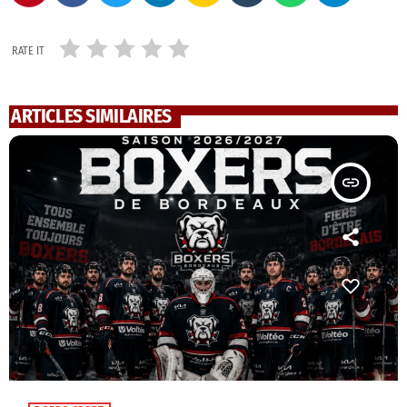
RATE IT
ARTICLES SIMILAIRES
insert_link