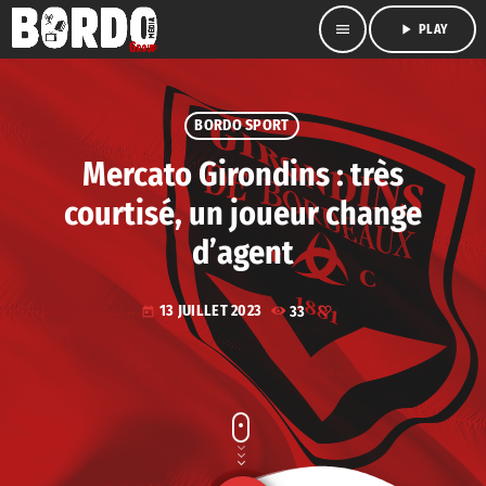
menu
play_arrow
PLAY
BORDO SPORT
Mercato Girondins : très
courtisé, un joueur change
d’agent
13 JUILLET 2023
33
today