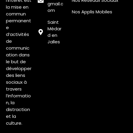
l’intérêt est
Nos Réseaux Sociaux
gmail.c
la mise en
om
Nos Applis Mobiles
commun
permanent
Saint
e
Médar
d’activités
d en
de
Jalles
communic
ation dans
le but de
développer
des liens
sociaux à
travers
l’informatio
n, la
distraction
et la
culture.