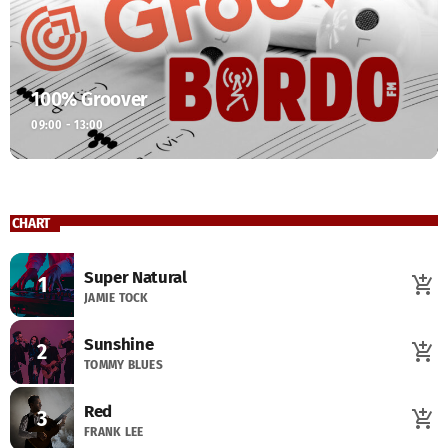
100% Groover
09:00 - 13:00
CHART
Super Natural
1
add_shopping_cart
JAMIE TOCK
Sunshine
2
add_shopping_cart
TOMMY BLUES
Red
3
add_shopping_cart
FRANK LEE