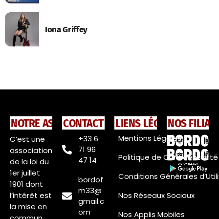
Iona Griffey
NOTRE ASSOCIATION
CONTACT
LIENS LÉGAUX
NOS FILIAL
Mentions Légales
+33 6
C’est une
71 96
association
Politique de Confidentialité
47 14
de la loi du
1er juillet
Conditions Générales d’Util
bordof
1901 dont
m33@
l’intérêt est
Nos Réseaux Sociaux
gmail.c
la mise en
om
Nos Applis Mobiles
commun