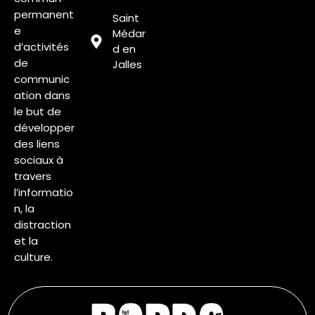
permanent
Saint
e
Médar
d’activités
d en
de
Jalles
communic
ation dans
le but de
développer
des liens
sociaux à
travers
l’informatio
n, la
distraction
et la
culture.