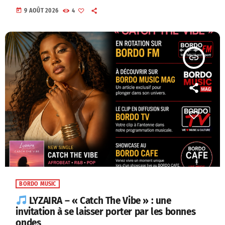
today
9 AOÛT 2026
4
insert_link
BORDO MUSIC
LYZAIRA – « Catch The Vibe » : une
invitation à se laisser porter par les bonnes
ondes