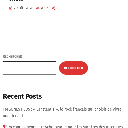
today
2 AOÛT 2026
9
RECHERCHER
RECHERCHER
Recent Posts
TRIGONES PLUS : « L’Instant T », le rock français qui choisit de vivre
maintenant
Accompagnement psychologique pour les sinistrés des incendies