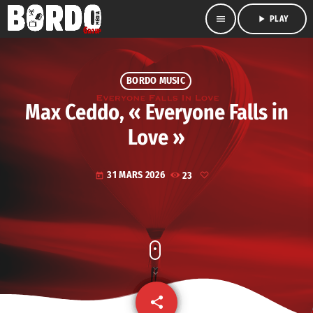
menu
play_arrow
PLAY
BORDO MUSIC
Max Ceddo, « Everyone Falls in
Love »
31 MARS 2026
23
today
share
email