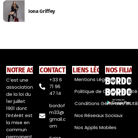
Iona Griffey
NOTRE ASSOCIATION
CONTACT
LIENS LÉGAUX
NOS FILIAL
Mentions Légales
+33 6
C’est une
71 96
association
Politique de Confidentialité
47 14
de la loi du
1er juillet
Conditions Générales d’Util
bordof
1901 dont
m33@
l’intérêt est
Nos Réseaux Sociaux
gmail.c
la mise en
om
Nos Applis Mobiles
commun
permanent