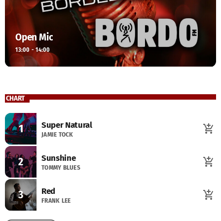
Open Mic
13:00 - 14:00
CHART
Super Natural
1
add_shopping_cart
JAMIE TOCK
Sunshine
2
add_shopping_cart
TOMMY BLUES
Red
3
add_shopping_cart
FRANK LEE