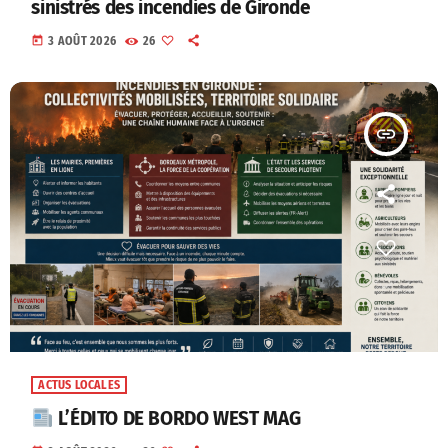
sinistrés des incendies de Gironde
today
3 AOÛT 2026
26
insert_link
ACTUS LOCALES
L’ÉDITO DE BORDO WEST MAG