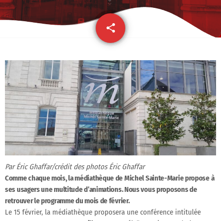
share
email
10
Par Éric Ghaffar/crédit des photos Éric Ghaffar
Comme chaque mois, la médiathèque de Michel Sainte-Marie propose à
ses usagers une multitude d’animations. Nous vous proposons de
retrouver le programme du mois de février.
Le 15 février, la médiathèque proposera une conférence intitulée