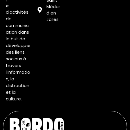
Saint
e
Médar
d’activités
d en
de
Jalles
communic
ation dans
le but de
développer
des liens
sociaux à
travers
l’informatio
n, la
distraction
et la
culture.