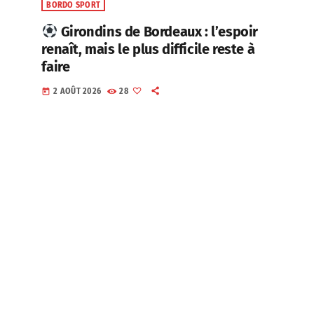
BORDO SPORT
Girondins de Bordeaux : l’espoir
renaît, mais le plus difficile reste à
faire
2 AOÛT 2026
28
today