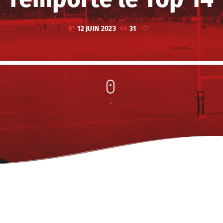
12 JUIN 2023
31
today