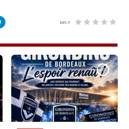
RATE IT
insert_link