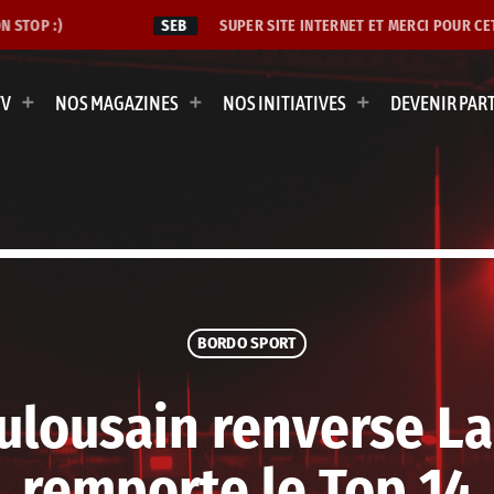
TOP :)
SEB
SUPER SITE INTERNET ET MERCI POUR CETTE
TV
NOS MAGAZINES
NOS INITIATIVES
DEVENIR PAR
BORDO SPORT
ulousain renverse La
remporte le Top 14