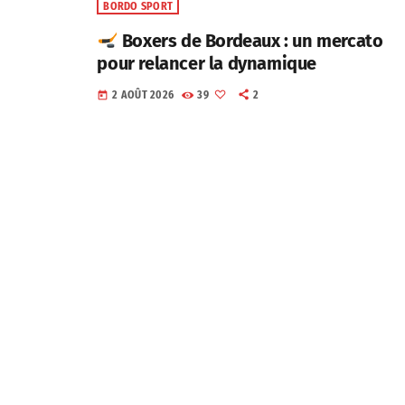
BORDO SPORT
Boxers de Bordeaux : un mercato
pour relancer la dynamique
2 AOÛT 2026
39
2
today