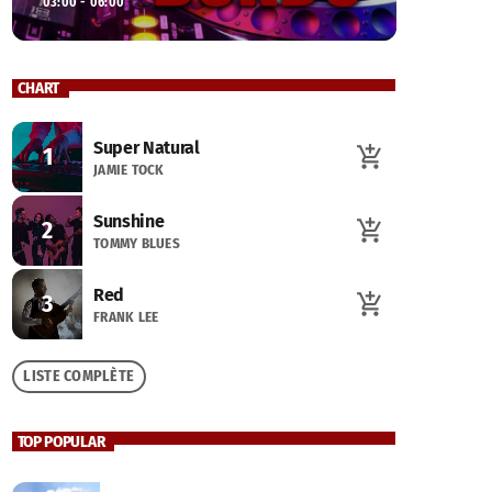
03:00 - 06:00
CHART
Super Natural
1
add_shopping_cart
JAMIE TOCK
Sunshine
2
add_shopping_cart
TOMMY BLUES
Red
3
add_shopping_cart
FRANK LEE
LISTE COMPLÈTE
TOP POPULAR