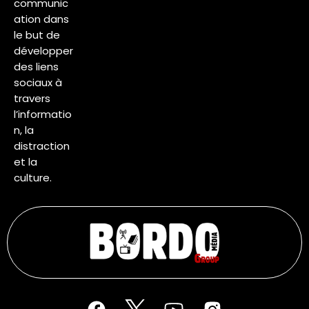
communic
ation dans
le but de
développer
des liens
sociaux à
travers
l’informatio
n, la
distraction
et la
culture.