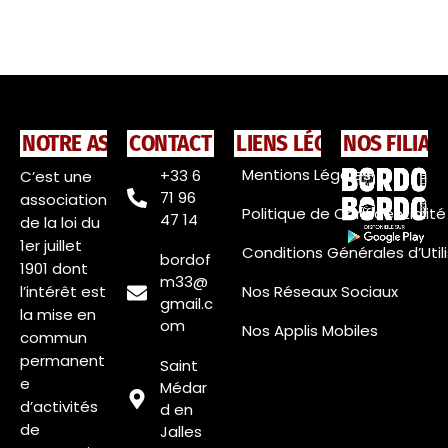
NOTRE ASSOCIATION
CONTACT
LIENS LÉGAUX
NOS FILIAL
Mentions Légales
+33 6
C’est une
71 96
association
Politique de Confidentialité
47 14
de la loi du
1er juillet
Conditions Générales d’Util
bordof
1901 dont
m33@
l’intérêt est
Nos Réseaux Sociaux
gmail.c
la mise en
om
Nos Applis Mobiles
commun
permanent
Saint
e
Médar
d’activités
d en
de
Jalles