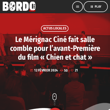
menu
pause
PLAY
ACTUS LOCALES
Le Mérignac Ciné fait salle
comble pour l’avant-Première
du film « Chien et chat »
12 FÉVRIER 2024
50
21
today