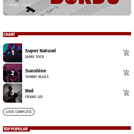
09:00 - 13:00
CHART
Super Natural
1
add_shopping_cart
JAMIE TOCK
Sunshine
2
add_shopping_cart
TOMMY BLUES
Red
3
add_shopping_cart
FRANK LEE
LISTE COMPLÈTE
TOP POPULAR