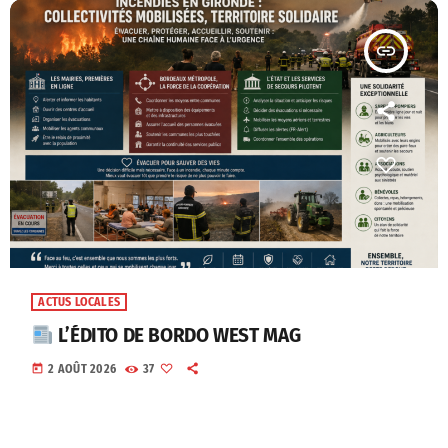
insert_link
ACTUS LOCALES
L’ÉDITO DE BORDO WEST MAG
today
2 AOÛT 2026
37