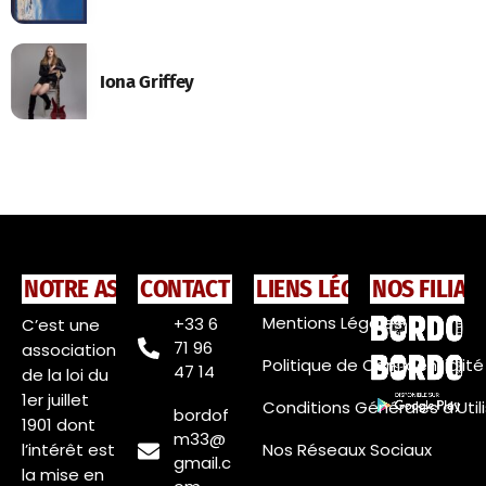
Iona Griffey
NOTRE ASSOCIATION
CONTACT
LIENS LÉGAUX
NOS FILIAL
Mentions Légales
+33 6
C’est une
71 96
association
Politique de Confidentialité
47 14
de la loi du
1er juillet
Conditions Générales d’Util
bordof
1901 dont
m33@
l’intérêt est
Nos Réseaux Sociaux
gmail.c
la mise en