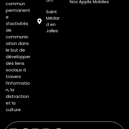
om
Nos Applis Mobiles
commun
permanent
Saint
e
Médar
d’activités
d en
de
Jalles
communic
ation dans
le but de
développer
des liens
sociaux à
travers
l’informatio
n, la
distraction
et la
culture.