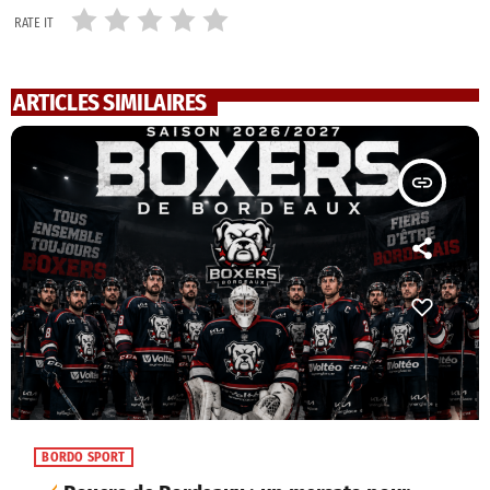
RATE IT
ARTICLES SIMILAIRES
insert_link
BORDO SPORT