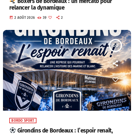
Boxers de Bordeaux : un mercato pour
relancer la dynamique
today
2 AOÛT 2026
39
2
insert_link
BORDO SPORT
Girondins de Bordeaux : l’espoir renaît,