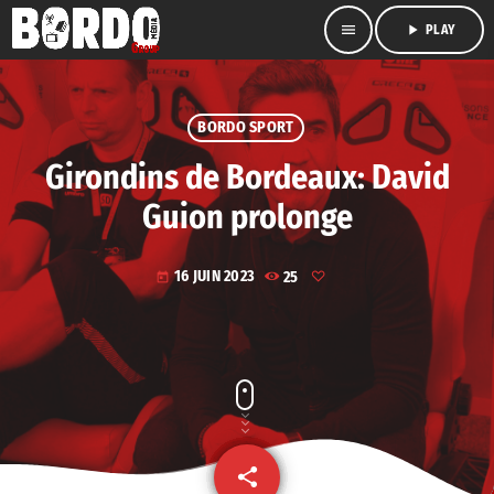
menu
play_arrow
PLAY
BORDO SPORT
Girondins de Bordeaux: David
Guion prolonge
16 JUIN 2023
25
today
share
email