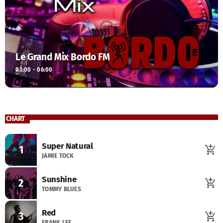
Le Grand Mix Bordo FM
03:00 - 06:00
CHART
Super Natural
1
add_shopping_cart
JAMIE TOCK
Sunshine
2
add_shopping_cart
TOMMY BLUES
Red
3
add_shopping_cart
FRANK LEE