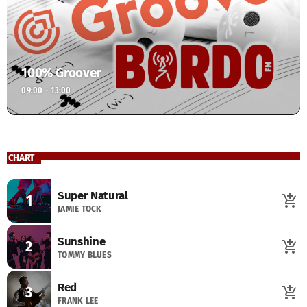
100% Groover
09:00 - 13:00
CHART
Super Natural
1
add_shopping_cart
JAMIE TOCK
Sunshine
2
add_shopping_cart
TOMMY BLUES
Red
3
add_shopping_cart
FRANK LEE