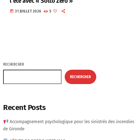
l’été avec « Sotto Zero »
today
31 JUILLET 2026
5
RECHERCHER
RECHERCHER
Recent Posts
Accompagnement psychologique pour les sinistrés des incendies
de Gironde