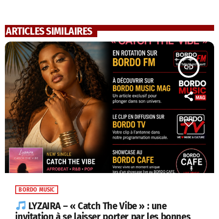
ARTICLES SIMILAIRES
insert_link
BORDO MUSIC
LYZAIRA – « Catch The Vibe » : une
invitation à se laisser porter par les bonnes