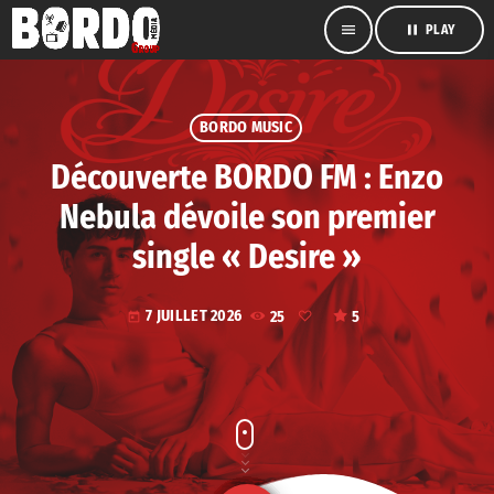
menu
pause
PLAY
BORDO MUSIC
Découverte BORDO FM : Enzo
Nebula dévoile son premier
single « Desire »
7 JUILLET 2026
25
5
today