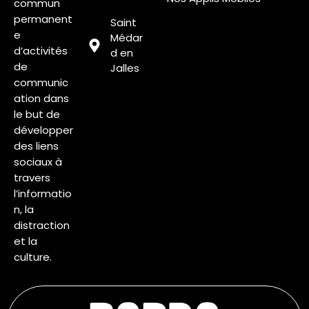
commun
permanent
Saint
e
Médar
d’activités
d en
de
Jalles
communic
ation dans
le but de
développer
des liens
sociaux à
travers
l’informatio
n, la
distraction
et la
culture.