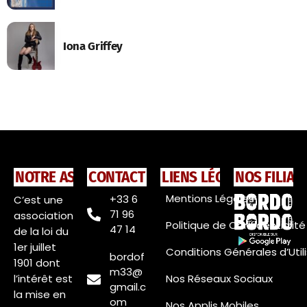
Iona Griffey
NOTRE ASSOCIATION
CONTACT
LIENS LÉGAUX
NOS FILIAL
Mentions Légales
+33 6
C’est une
71 96
association
Politique de Confidentialité
47 14
de la loi du
1er juillet
Conditions Générales d’Util
bordof
1901 dont
m33@
l’intérêt est
Nos Réseaux Sociaux
gmail.c
la mise en
om
Nos Applis Mobiles